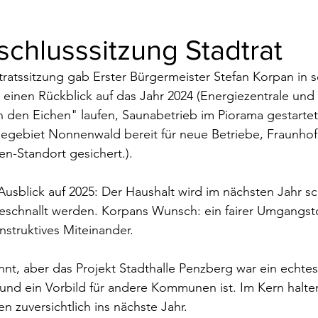
chlusssitzung Stadtrat
tratssitzung gab Erster Bürgermeister Stefan Korpan in s
einen Rückblick auf das Jahr 2024 (Energiezentrale und 
en Eichen" laufen, Saunabetrieb im Piorama gestartet, 
gebiet Nonnenwald bereit für neue Betriebe, Fraunhof
en-Standort gesichert.).
usblick auf 2025: Der Haushalt wird im nächsten Jahr sch
eschnallt werden. Korpans Wunsch: ein fairer Umgangsto
struktives Miteinander.
t, aber das Projekt Stadthalle Penzberg war ein echtes
und ein Vorbild für andere Kommunen ist. Im Kern halten
 zuversichtlich ins nächste Jahr.