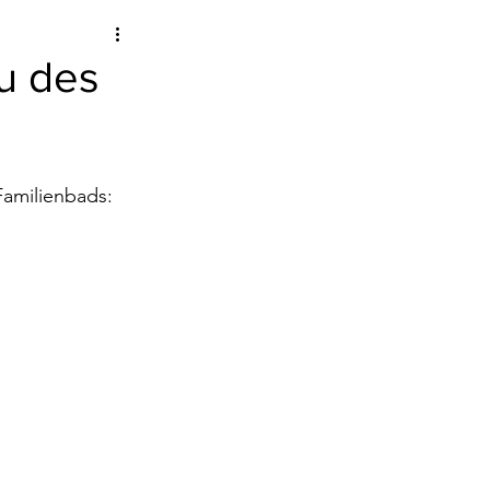
u des
Familienbads
: