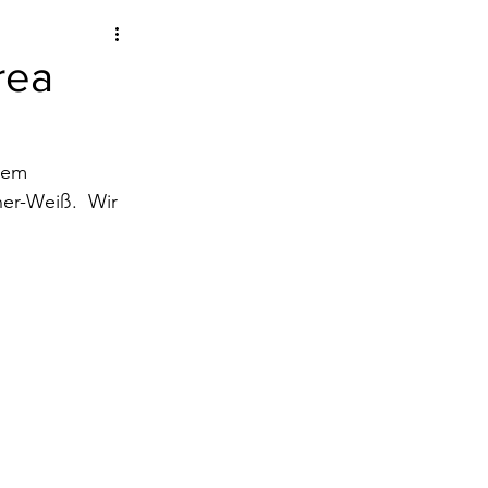
rea
rem 
er-Weiß.  Wir 