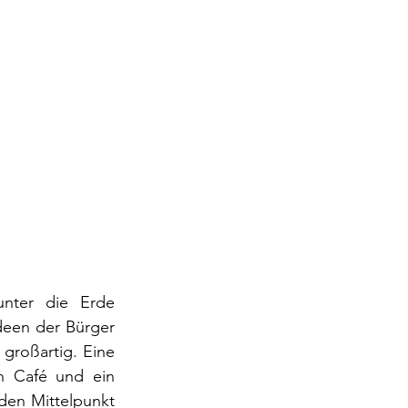
nter die Erde 
deen der Bürger 
großartig. Eine 
n Café und ein 
den Mittelpunkt 