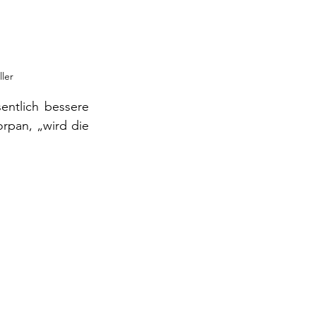
ller
ntlich bessere 
pan, „wird die 