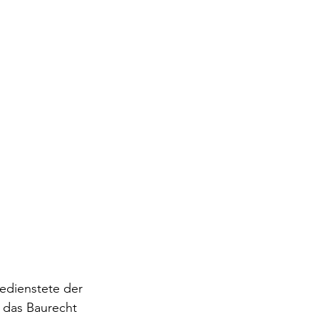
g
edienstete der 
 das Baurecht 