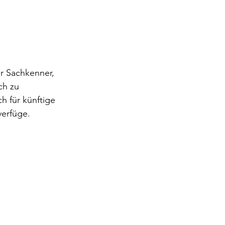
r Sachkenner, 
ch zu 
h für künftige 
verfüge.