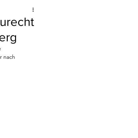
urecht
berg
e
r nach 